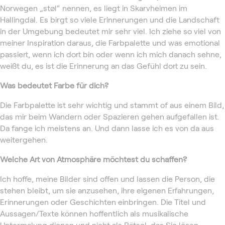
Norwegen „støl“ nennen, es liegt in Skarvheimen im
Hallingdal. Es birgt so viele Erinnerungen und die Landschaft
in der Umgebung bedeutet mir sehr viel. Ich ziehe so viel von
meiner Inspiration daraus, die Farbpalette und was emotional
passiert, wenn ich dort bin oder wenn ich mich danach sehne,
weißt du, es ist die Erinnerung an das Gefühl dort zu sein.
Was bedeutet Farbe für dich?
Die Farbpalette ist sehr wichtig und stammt of aus einem Bild,
das mir beim Wandern oder Spazieren gehen aufgefallen ist.
Da fange ich meistens an. Und dann lasse ich es von da aus
weitergehen.
Welche Art von Atmosphäre möchtest du schaffen?
Ich hoffe, meine Bilder sind offen und lassen die Person, die
stehen bleibt, um sie anzusehen, ihre eigenen Erfahrungen,
Erinnerungen oder Geschichten einbringen. Die Titel und
Aussagen/Texte können hoffentlich als musikalische
Untermalung dienen und nicht als Rätsel, das Sie lösen