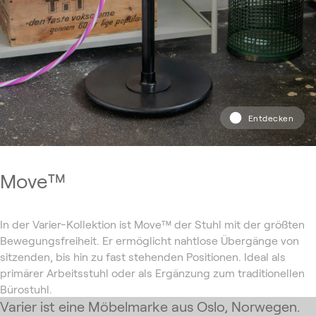
Entdecken
Move™️
In der Varier-Kollektion ist Move™ der Stuhl mit der größten
Bewegungsfreiheit. Er ermöglicht nahtlose Übergänge von
sitzenden, bis hin zu fast stehenden Positionen. Ideal als
primärer Arbeitsstuhl oder als Ergänzung zum traditionellen
Bürostuhl.
Varier ist eine Möbelmarke aus Oslo, Norwegen.