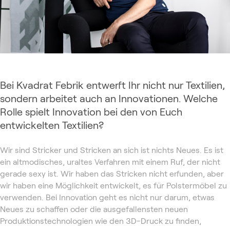
Bei Kvadrat Febrik entwerft Ihr nicht nur Textilien,
sondern arbeitet auch an Innovationen. Welche
Rolle spielt Innovation bei den von Euch
entwickelten Textilien?
Wir sind Stricker und Stricken an sich ist nichts Neues. Es ist
ein altmodisches, uraltes Verfahren mit einem Ruf, der nicht
gerade sexy ist. Wir haben das Stricken nicht erfunden, aber
wir haben eine Möglichkeit entwickelt, es für Polstermöbel zu
verwenden. Bei Innovation geht es nicht nur darum, etwas
Neues zu schaffen oder die ausgefallensten neuen
Produktionstechnologien wie den 3D-Druck zu finden,