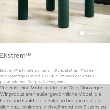
von einer Reise nach Hause komme, bin ich immer wieder
überrascht, wie viele Schritte ich auf Flughäfen gehen muss,
weil einige riesig sind. Das ist die einzige Bewegung, die ich
mache, Flughafentransits und Pendeln im Allgemeinen. Wenn
ich nach Hause komme, möchte ich nur noch an meinem
geliebten Holzofen entspannen und absolut nichts tun. Ich
habe mehr Freude an dieser Bewegungslosigkeit, an der Stille
als am Laufen. Ich liebe meinen Holzofen, was soll ich sagen.
Wir beenden dieses Gespräch dort, wo alles begann.