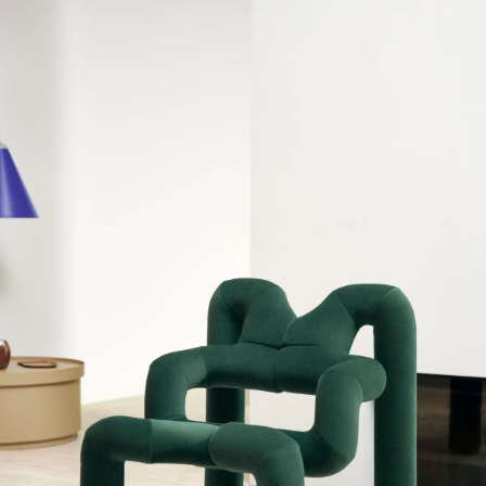
Das Ziel von Varier ist es, Objekte zu entwerfen,
die unsere Körper zu Bewegung ermuntern.
Welche Beziehung hast du zu Bewegung? Tanzt
du, wanderst du, läufst du, machst du Hot Yoga
oder normales Yoga oder bewegst du dich
möglichst wenig?
Wenn wir über Textilien sprechen, dreht sich in gewisser
Weise alles um Bewegung. Strick bewegt sich und lebt sein
eigenes Leben.
Ich bin kein großer Bewegungsmensch um ehrlich zu sein.
Also irgendwie doch, da ich ständig durch die Weltgeschichte
reise, aber nicht in Bezug auf Sport oder Gymnastik. Wenn ich