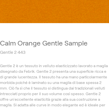
Calm Orange Gentle Sample
Gentle 2 443
Gentle 2 è un tessuto in velluto elasticizzato lavorato a maglia
disegnato da Febrik. Gentle 2 presenta una superficie ricca e
di grande lucentezza. Il tessuto ha una mano particolarmente
morbida poiché è laminato su una maglia di base spessa 2
mm. Ciò fa sì che il tessuto si distingua dai tradizionali velluti
intrecciati proprio per il suo volume così spesso. Gentle 2
offre un'eccellente elasticità grazie alla sua costruzione a
maglia. Si adatta alle curve in modo elegante ed è ideale per