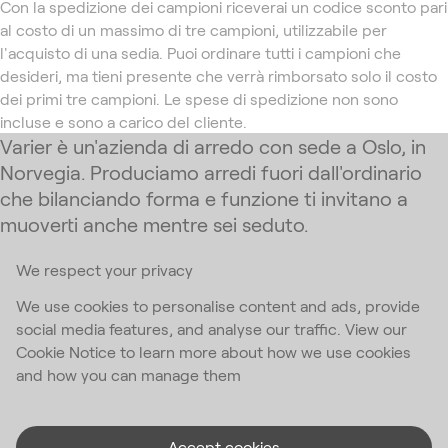
Con la spedizione dei campioni riceverai un codice sconto pari
al costo di un massimo di tre campioni, utilizzabile per
l'acquisto di una sedia. Puoi ordinare tutti i campioni che
desideri, ma tieni presente che verrà rimborsato solo il costo
dei primi tre campioni. Le spese di spedizione non sono
incluse e sono a carico del cliente.
Varier è un'azienda di arredo con sede a Oslo, in
Norvegia. Produciamo arredi fuori dall'ordinario
che bilanciando forma e funzione ti invitano a
muoverti anche mentre sei seduto.
We respect your privacy
Iscriviti alla nostra Newsletter
We use cookies to personalise content and ads, provide
social media features, and analyse our traffic. View our
Email Address
*
Cookie Notice to learn more about how we use cookies
and how you can manage them
Accetto
l'informativa sulla privacy
.
*
Accept cookies