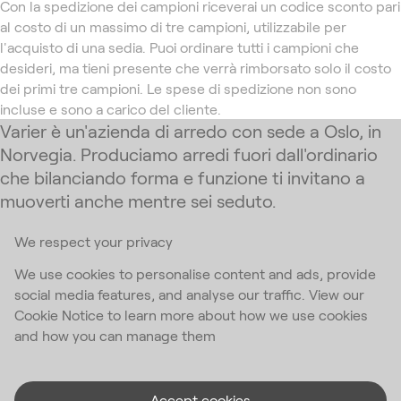
Con la spedizione dei campioni riceverai un codice sconto pari
al costo di un massimo di tre campioni, utilizzabile per
l'acquisto di una sedia. Puoi ordinare tutti i campioni che
desideri, ma tieni presente che verrà rimborsato solo il costo
dei primi tre campioni. Le spese di spedizione non sono
incluse e sono a carico del cliente.
Varier è un'azienda di arredo con sede a Oslo, in
Norvegia. Produciamo arredi fuori dall'ordinario
che bilanciando forma e funzione ti invitano a
muoverti anche mentre sei seduto.
We respect your privacy
Iscriviti alla nostra Newsletter
We use cookies to personalise content and ads, provide
social media features, and analyse our traffic. View our
Email Address
*
Cookie Notice to learn more about how we use cookies
and how you can manage them
Accetto
l'informativa sulla privacy
.
*
Accept cookies