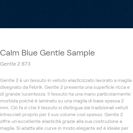
Calm Blue Gentle Sample
Gentle 2 873
Gentle 2 è un tessuto in velluto elasticizzato lavorato a maglia
disegnato da Febrik. Gentle 2 presenta una superficie ricca e
di grande lucentezza. Il tessuto ha una mano particolarmente
morbida poiché è laminato su una maglia di base spessa 2
mm. Ciò fa sì che il tessuto si distingua dai tradizionali velluti
intrecciati proprio per il suo volume così spesso. Gentle 2
offre un'eccellente elasticità grazie alla sua costruzione a
maglia. Si adatta alle curve in modo elegante ed è ideale per