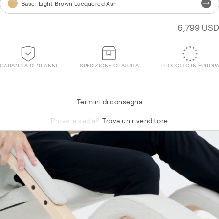
Base
:
Light Brown Lacquered Ash
6,799 USD
GARANZIA DI 10 ANNI
SPEDIZIONE GRATUITA
PRODOTTO IN EUROPA
Termini di consegna
Hallingdal 65 750
Prova la sedia?
Trova un rivenditore