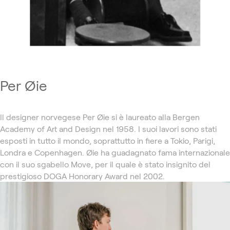
Per Øie
Il designer norvegese Per Øie si è laureato alla Bergen
Academy of Art and Design nel 1958. I suoi lavori sono stati
esposti in tutto il mondo, soprattutto in fiere a Tokio, Parigi,
Londra e Copenhagen. Øie ha guadagnato fama internazionale
con il suo sgabello Move, per il quale è stato insignito del
prestigioso DOGA Honorary Award nel 2002.