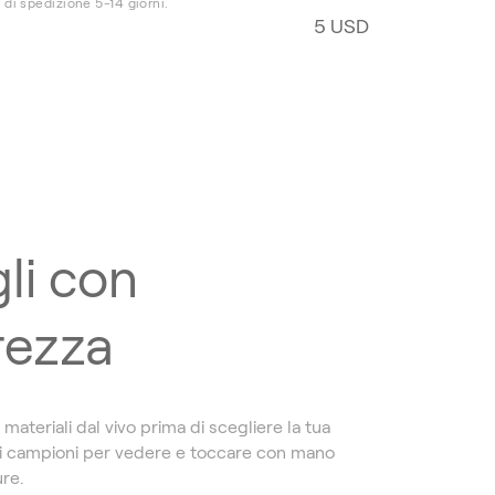
 di spedizione 5-14 giorni.
5 USD
li con
rezza
i materiali dal vivo prima di scegliere la tua
 i campioni per vedere e toccare con mano
ure.