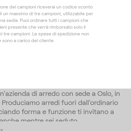
ione dei campioni riceverai un codice sconto
di un massimo di tre campioni, utilizzabile per
una sedia. Puoi ordinare tutti i campioni che
ieni presente che verrà rimborsato solo il
mi tre campioni. Le spese di spedizione non
 sono a carico del cliente.
un'azienda di arredo con sede a Oslo, in
 Produciamo arredi fuori dall'ordinario
ciando forma e funzione ti invitano a
 anche mentre sei seduto.
cy