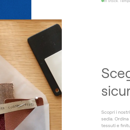
In stock. Tempi
Sceg
sicu
Scopri i nostr
sedia. Ordina
tessuti e finit