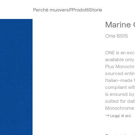
Perchè muoversi?
Prodotti
Storie
Marine
One 6515
ONE is an excl
available onl
Plus Monochr
sourced entir
Italian-made 
compliant wit
is ensured by 
suited for da
Monochrome 
Leggi di più