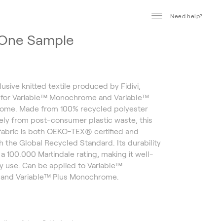
Need help?
 One Sample
usive knitted textile produced by Fidivi,
y for Variable™ Monochrome and Variable™
ome. Made from 100% recycled polyester
ely from post-consumer plastic waste, this
fabric is both OEKO-TEX® certified and
h the Global Recycled Standard. Its durability
a 100.000 Martindale rating, making it well-
ily use. Can be applied to Variable™
and Variable™ Plus Monochrome.