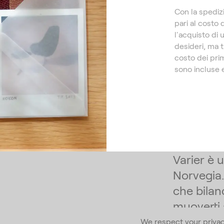
Con la spediz
pari al costo 
l'acquisto di 
desideri, ma t
costo dei pri
sono incluse e
Varier è 
Norvegia.
che bilan
muoverti
We respect your priva