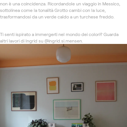
non è una coincidenza. Ricordandole un viaggio in Messico,
sottolinea come la tonalità Grotto cambi con la luce,
trasformandosi da un verde caldo a un turchese freddo.
Ti senti ispirato a immergerti nel mondo dei colori? Guarda
altri lavori di Ingrid su @ingrid.si.mensen.