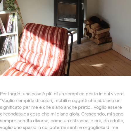
Per Ingrid, una casa è più di un semplice posto in cui vivere.
"Voglio riempirla di colori, mobili e oggetti che abbiano un
significato per me e che siano anche pratici. Voglio essere
circondata da cose che mi diano gioia. Crescendo, mi sono
sempre sentita diversa, come un'estranea, e ora, da adulta,
voglio uno spazio in cui potermi sentire orgogliosa di me