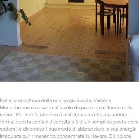
Nella luce soffusa della cucina giallo sole, Variable
Monochrome è accanto al tavolo da pranzo, e si fonde nella
scena. Per Ingrid, che non è mai stata una che sta seduta
ferma, questa sedia è diventata più di un semplice posto dove
sedersi: è diventato il suo modo di abbracciare la sua energia
irrequieta pur rimanendo concentrata sul lavoro. E il colore