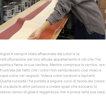
Ingrid è sempre stata affascinata dai colori e la
ristrutturazione del loro attuale appartamento è ciò che l'ha
spinta a farne la sua carriera. Mentre comprava la vernice, era
frustrata dal fatto che i colori non sembrassero così vivaci a
casa come nel negozio. Voleva colori luminosi e ispiranti.
Quella curiosità l'ha portata a seguire corsi di teoria del colore
e ora aiuta le altre persone a creare spazi che evocano lo
stesso senso di gioia e leggerezza che si prova nella sua casa.