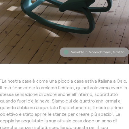
Variable™ Monochrome, Grotto
"La nostra casa è come una piccola casa estiva italiana a Oslo.
Il mio fidanzato e io amiamo l'estate, quindi volevamo avere la
stessa sensazione di calore anche all'interno, soprattutto
quando fuori c’è la neve. Siamo qui da quattro anni ormai e
quando abbiamo acquistato l'appartamento, il nostro primo
obiettivo è stato aprire le stanze per creare più spazio". La
coppia ha acquistato la sua attuale casa dopo un anno di
ricerche senza risultati, scegliendo questa per il suo