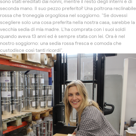
sono stati ereditati dai nonni, mentre il resto degli interni è di
seconda mano. Il suo pezzo preferito? Una poltrona reclinabile
rossa che troneggia orgogliosa nel soggiorno. "Se dovessi
scegliere solo una cosa preferita nella nostra casa, sarebbe la
vecchia sedia di mia madre. L'ha comprata con i suoi soldi
quando aveva 13 anni ed è sempre stata con lei. Ora è nel
nostro soggiorno: una sedia rossa fresca e comoda che
custodisce così tanti ricordi".