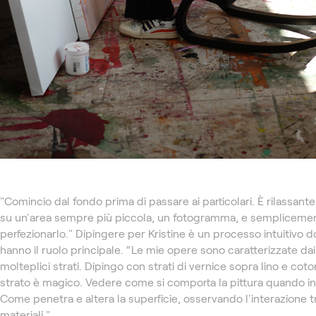
"Comincio dal fondo prima di passare ai particolari. È rilassant
su un'area sempre più piccola, un fotogramma, e sempliceme
perfezionarlo." Dipingere per Kristine è un processo intuitivo do
hanno il ruolo principale. “Le mie opere sono caratterizzate dai
molteplici strati. Dipingo con strati di vernice sopra lino e coto
strato è magico. Vedere come si comporta la pittura quando inc
Come penetra e altera la superficie, osservando l'interazione t
materiali."