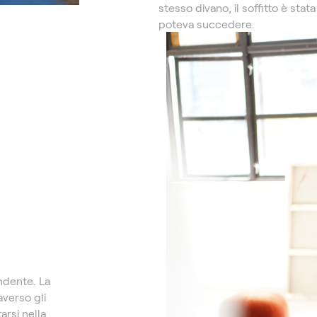
stesso divano, il soffitto è stat
poteva succedere.
ndente. La
averso gli
arsi nella