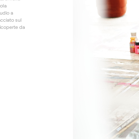
ola
tudio a
cciato sul
ricoperte da