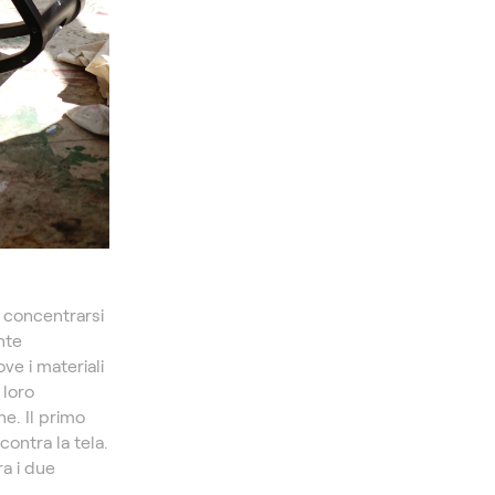
e concentrarsi
nte
ve i materiali
 loro
ne. Il primo
ontra la tela.
ra i due