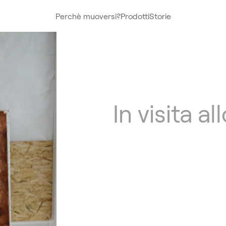
Perchè muoversi?
Prodotti
Storie
In visita al