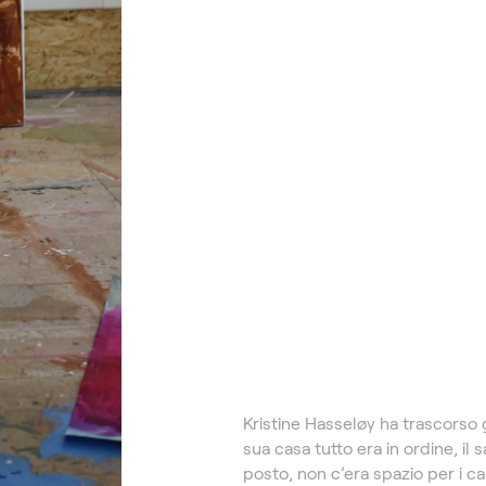
Kristine Hasseløy ha trascorso g
sua casa tutto era in ordine, il 
posto, non c’era spazio per i 