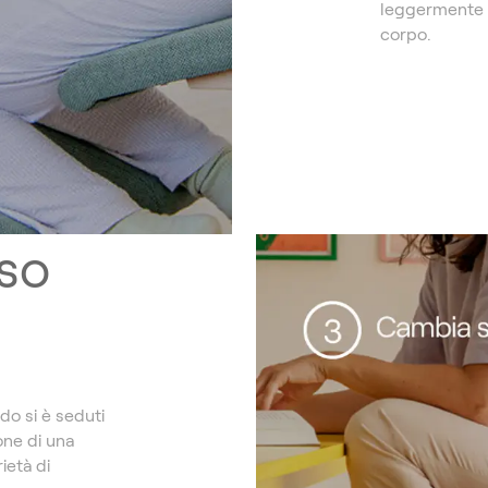
leggermente la
corpo.
so
do si è seduti
one di una
ietà di