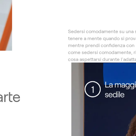
Sedersi comodamente su una sed
tenere a mente quando si prova
mentre prendi confidenza con l
come sedersi comodamente, ri
cosa aspettarsi durante l'adat
arte