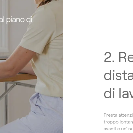
2. R
dist
di l
Presta attenzi
troppo lontan
avanti e un'in