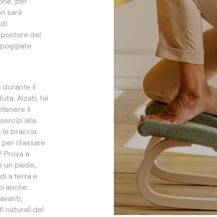
one, per
n sarà
di
 posture del
ppoggiate
 durante il
ta. Alzati, fai
tenere il
ercizi alla
a le braccia
 per rilassare
! Prova a
e un piede,
i a terra e
oi anche
 avanti,
i naturali del