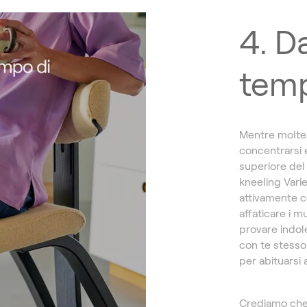
4. Da
temp
Mentre molte 
concentrarsi 
superiore del
kneeling Varie
attivamente co
affaticare i m
provare indol
con te stesso
per abituarsi
Crediamo che