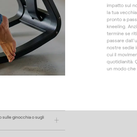
impatto sul n
la tua vecchia
pronto a pass
kneeling. Anzi
termine se ri
passare dall'u
nostre sedie is
cui il movimen
quotidianità. 
un modo che f
 sulle ginocchia o sugli