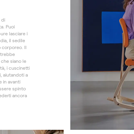
 di
a. Puoi
ure lasciare i
ia, il sedile
corporeo. Il
otrebbe
che siano le
à, i cuscinetti
 aiutandoti a
 in avanti
essere spinto
sederti ancora