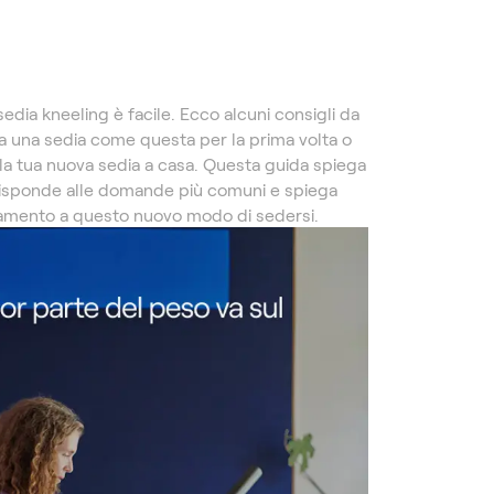
ia kneeling è facile. Ecco alcuni consigli da
 una sedia come questa per la prima volta o
a tua nuova sedia a casa. Questa guida spiega
sponde alle domande più comuni e spiega
tamento a questo nuovo modo di sedersi.