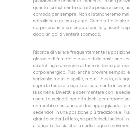
posizioni che consente. Bloccarsi in una posizi
quanto formalmente corretta possa essere, no
comodo per sempre. Non ci stancheremo mai 
sottolineare questo punto. Come tutte le altre
corpo, anche stare seduto con le ginocchia a
dopo un po' diventerà scomodo.
Ricorda di variare frequentemente la posizione
giorno e di fare delle pause dalla posizione sedu
stretching o cammina di tanto in tanto per man
corpo energico. Puoi anche provare semplici es
scrivania: ruota le spalle, ruota il busto, allung
sopra la testa o piegati delicatamente in avanti
la schiena. Divertiti a sperimentare con la sedia
usare i cuscinetti per gli stinchi per appoggiar
entrambi o nessuno dei due appoggiando i pied
sedendoti in una posizione più tradizionale. Pu
girarti o sederti di lato, se preferisci. Inclinati in
allungati e lascia che la sedia segua i moviment