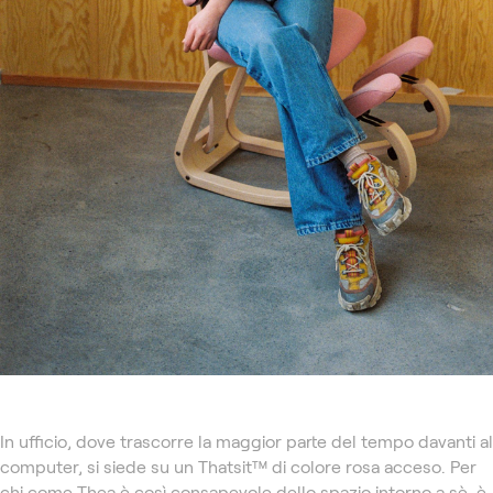
In ufficio, dove trascorre la maggior parte del tempo davanti al
computer, si siede su un Thatsit™ di colore rosa acceso. Per
chi come Thea è così consapevole dello spazio intorno a sè, è