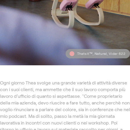
Thatsit™, Natural, Vidar 622
Ogni giorno Thea svolge una grande varietà di attività diverse
con i suoi clienti, ma ammette che il suo lavoro comporta più
lavoro d’ufficio di quanto si aspettasse. "Come proprietario
della mia azienda, devo riuscire a fare tutto, anche perchè non
voglio rinunciare a parlare del colore, sia in conferenze che nel
mio podcast. Ma di solito, passo la metà la mia giornata
lavorativa in incontri con nuovi clienti o nei workshop. Poi
ritorno in ufficio e lavoro sul materiale raccolto per giorni, a