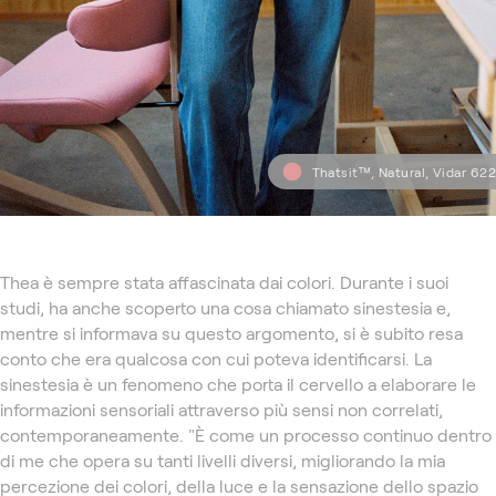
Thatsit™, Natural, Vidar 622
Thea è sempre stata affascinata dai colori. Durante i suoi
studi, ha anche scoperto una cosa chiamato sinestesia e,
mentre si informava su questo argomento, si è subito resa
conto che era qualcosa con cui poteva identificarsi. La
sinestesia è un fenomeno che porta il cervello a elaborare le
informazioni sensoriali attraverso più sensi non correlati,
contemporaneamente. "È come un processo continuo dentro
di me che opera su tanti livelli diversi, migliorando la mia
percezione dei colori, della luce e la sensazione dello spazio