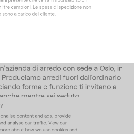
mi tre campioni. Le spese di spedizione non
 sono a carico del cliente.
un'azienda di arredo con sede a Oslo, in
 Produciamo arredi fuori dall'ordinario
ciando forma e funzione ti invitano a
 anche mentre sei seduto.
cy
 nostra Newsletter
onalise content and ads, provide
and analyse our traffic. View our
ess
*
n more about how we use cookies and