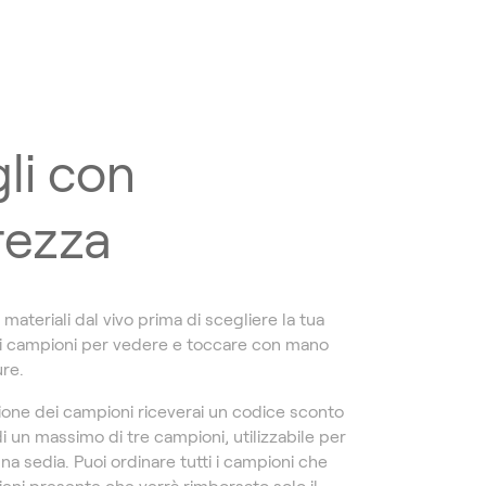
li con
rezza
i materiali dal vivo prima di scegliere la tua
 i campioni per vedere e toccare con mano
ure.
ione dei campioni riceverai un codice sconto
di un massimo di tre campioni, utilizzabile per
una sedia. Puoi ordinare tutti i campioni che
ieni presente che verrà rimborsato solo il