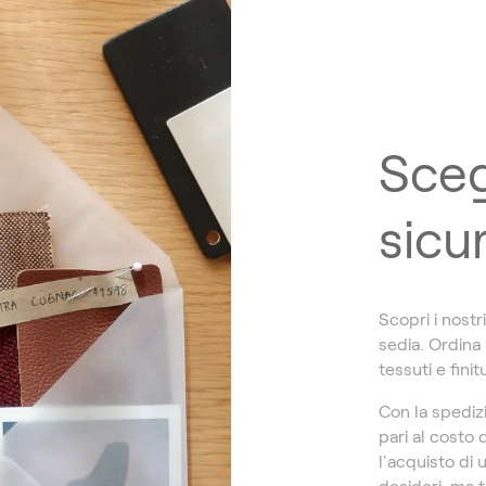
Sceg
sicu
Scopri i nostr
sedia. Ordina
tessuti e finit
Con la spediz
pari al costo 
l'acquisto di 
desideri, ma t