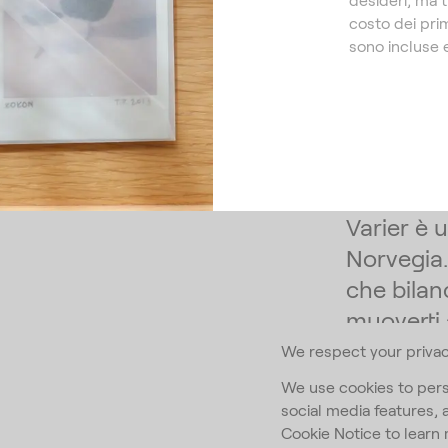
costo dei pri
sono incluse e
Varier è 
Norvegia.
che bilan
muoverti
We respect your priva
Iscriviti alla
We use cookies to pers
social media features, 
Email Addr
Cookie Notice to lear