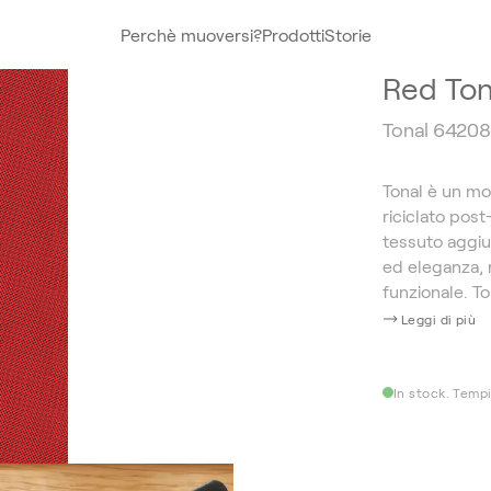
Perchè muoversi?
Prodotti
Storie
Red Ton
Tonal 6420
Tonal è un mo
riciclato pos
tessuto aggiu
ed eleganza, 
funzionale. T
Leggi di più
In stock. Tempi