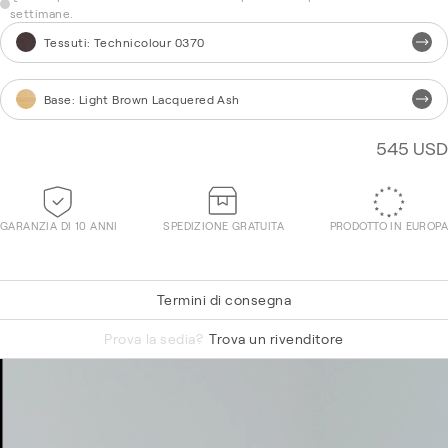
settimane.
Tessuti
:
Technicolour 0370
Base
:
Light Brown Lacquered Ash
545 USD
GARANZIA DI 10 ANNI
SPEDIZIONE GRATUITA
PRODOTTO IN EUROPA
Termini di consegna
Vidar 0443
Prova la sedia?
Trova un rivenditore