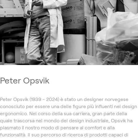
Peter Opsvik
Peter Opsvik (1939 - 2024) è stato un designer norvegese
conosciuto per essere una delle figure più influenti nel design
ergonomico. Nel corso della sua carriera, gran parte della
quale trascorsa nel mondo del design industriale, Opsvik ha
plasmato il nostro modo di pensare al comfort e alla
funzionalità. Il suo percorso di ricerca di prodotti capaci di