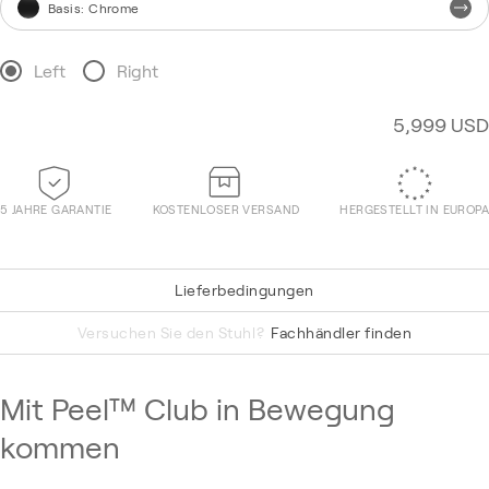
Basis
:
Chrome
Left
Right
5,999 USD
5 JAHRE GARANTIE
KOSTENLOSER VERSAND
HERGESTELLT IN EUROPA
Lieferbedingungen
DUNES Cognac 21000
Versuchen Sie den Stuhl?
Fachhändler finden
Mit Peel™ Club in Bewegung
kommen