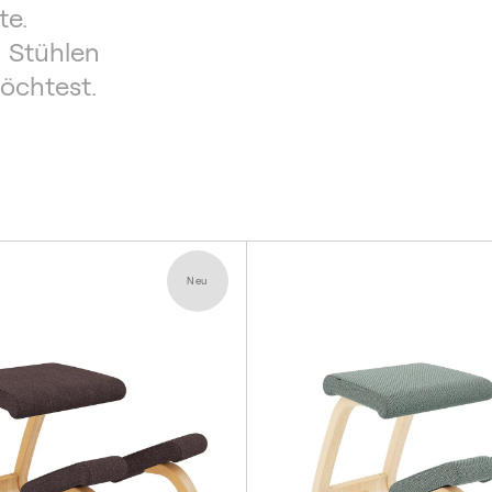
te.
Alle Produkte
Warum Bewegung?
Stories
n Stühlen
öchtest.
Neu