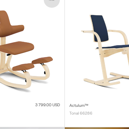
3 799.00 USD
Actulum™
Tonal 66286