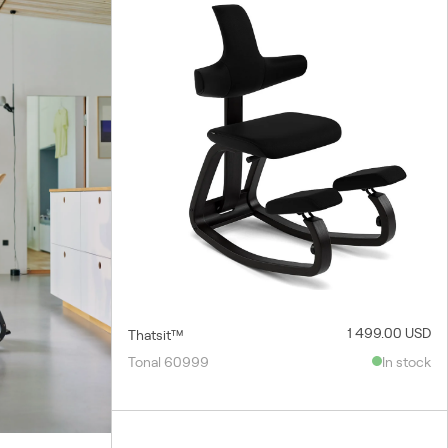
1 499.00 USD
Thatsit™
Tonal 60999
In stock