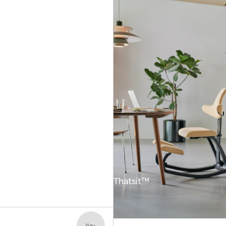
Thatsit™
Neu