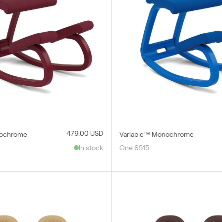
479.00 USD
nochrome
Variable™ Monochrome
In stock
One 6515