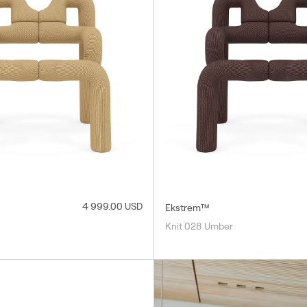
4 999.00 USD
Ekstrem™
Knit 028 Umber