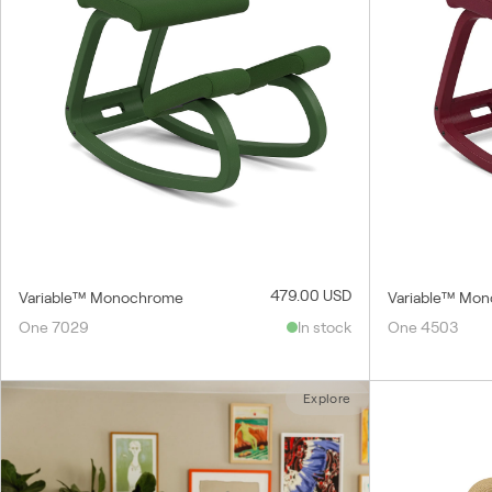
479.00 USD
Variable™ Monochrome
Variable™ Mo
One 7029
In stock
One 4503
Explore