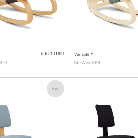
545.00 USD
Variable™
0370
Re-Wool 868
Neu