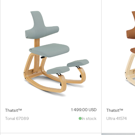
1 499.00 USD
Thatsit™
Thatsit™
Tonal 67089
In stock
Ultra 41574