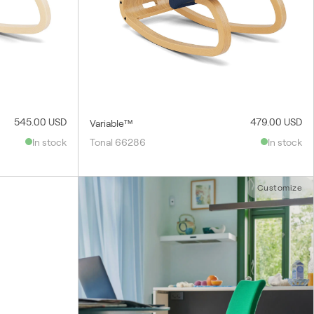
545.00 USD
479.00 USD
Variable™
In stock
Tonal 66286
In stock
Customize