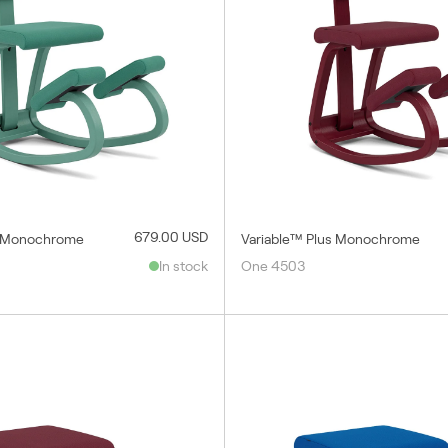
679.00 USD
s Monochrome
Variable™ Plus Monochrome
In stock
One 4503