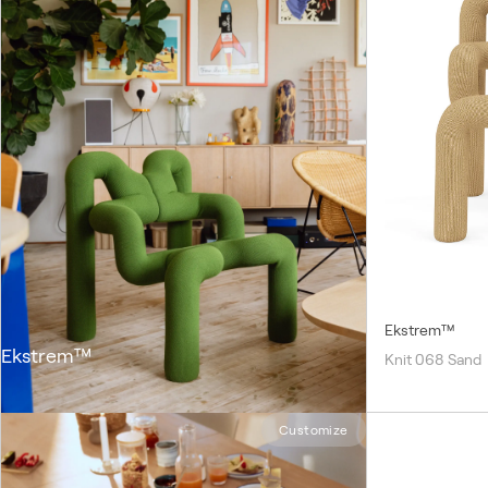
Ekstrem™
Ekstrem™
Knit 068 Sand
Customize