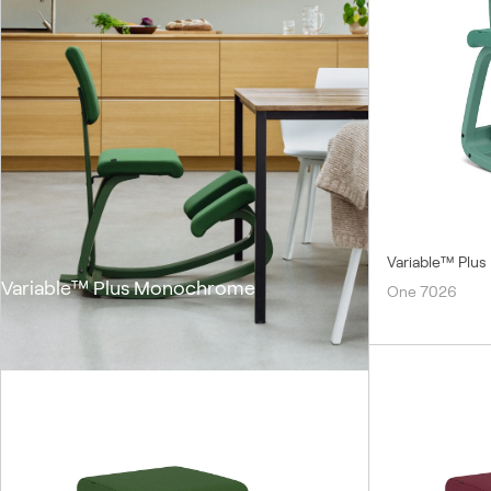
Variable™ Plu
Variable™ Plus Monochrome
One 7026