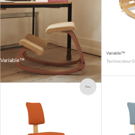
Variable™
Variable™
Technicolour 
Neu