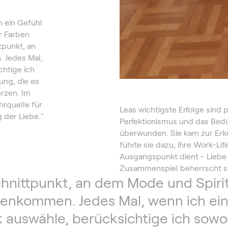
m ein Gefühl
r Farben
ttpunkt, an
 Jedes Mal,
chtige ich
ung, die es
erzen. Im
hrquelle für
Leas wichtigste Erfolge sind 
g der Liebe."
Perfektionismus und das Bedü
überwunden. Sie kam zur Erken
führte sie dazu, ihre Work-Li
Ausgangspunkt dient - Liebe f
Zusammenspiel beherrscht si
chnittpunkt, an dem Mode und Spirit
nkommen. Jedes Mal, wenn ich ein
 auswähle, berücksichtige ich sowo