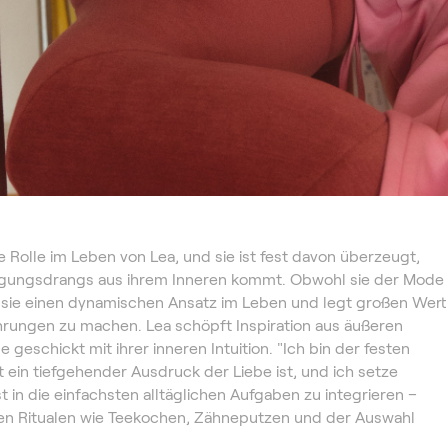
 Rolle im Leben von Lea, und sie ist fest davon überzeugt,
gungsdrangs aus ihrem Inneren kommt. Obwohl sie der Mode
gt sie einen dynamischen Ansatz im Leben und legt großen Wert
hrungen zu machen. Lea schöpft Inspiration aus äußeren
 geschickt mit ihrer inneren Intuition. "Ich bin der festen
 ein tiefgehender Ausdruck der Liebe ist, und ich setze
t in die einfachsten alltäglichen Aufgaben zu integrieren –
n Ritualen wie Teekochen, Zähneputzen und der Auswahl