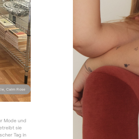
le, Calm Rose
für Mode und
treibt sie
scher Tag in