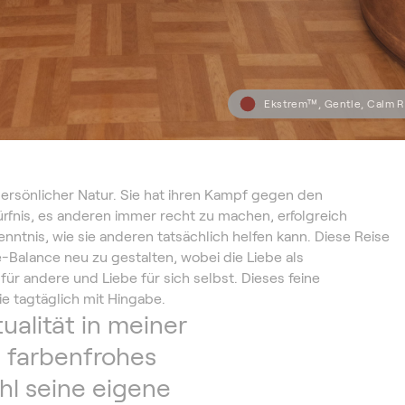
Ekstrem™, Gentle, Calm 
persönlicher Natur. Sie hat ihren Kampf gegen den
rfnis, es anderen immer recht zu machen, erfolgreich
ntnis, wie sie anderen tatsächlich helfen kann. Diese Reise
fe-Balance neu zu gestalten, wobei die Liebe als
ür andere und Liebe für sich selbst. Dieses feine
e tagtäglich mit Hingabe.
ualität in meiner
 farbenfrohes
hl seine eigene