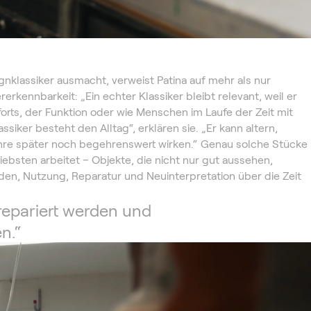
gnklassiker ausmacht, verweist Patina auf mehr als nur
rkennbarkeit: „Ein echter Klassiker bleibt relevant, weil er
orts, der Funktion oder wie Menschen im Laufe der Zeit mit
ssiker besteht den Alltag“, erklären sie. „Er kann altern,
ahre später noch begehrenswert wirken.“ Genau solche Stücke
liebsten arbeitet – Objekte, die nicht nur gut aussehen,
en, Nutzung, Reparatur und Neuinterpretation über die Zeit
 repariert werden und
n.“