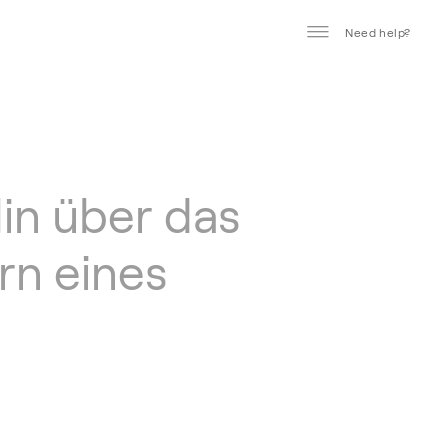
Need help?
lin über das
rn eines