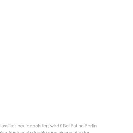
assiker neu gepolstert wird? Bei Patina Berlin
ßen Austausch des Bezugs hinaus. Als der