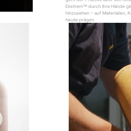
Ekstrem™ durch ihre Hände gin
hinzusehen – auf Materialien, K
heute prägen.