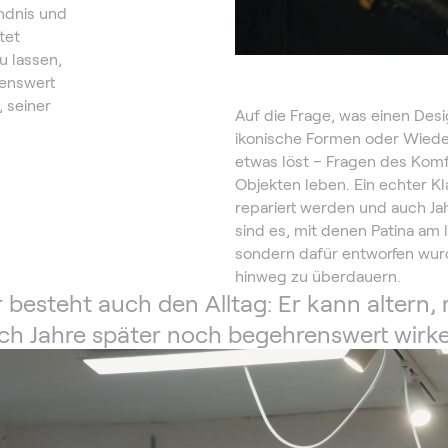
ändnis und
tet
u lassen,
enswert
, seiner
Auf die Frage, was einen Desi
ikonische Formen oder Wiedere
etwas löst – Fragen des Komf
Objekten leben. Ein echter Kla
repariert werden und auch J
sind es, mit denen Patina am 
sondern dafür entworfen wurd
hinweg zu überdauern.
r besteht auch den Alltag: Er kann altern,
ch Jahre später noch begehrenswert wirke