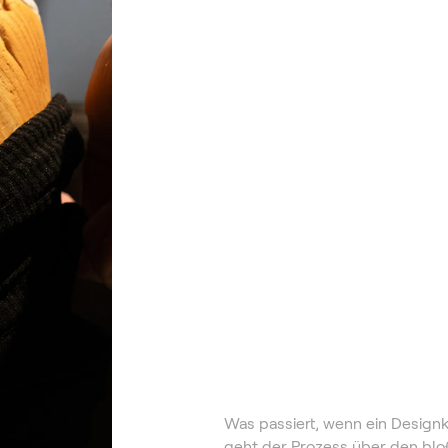
Was passiert, wenn ein Designkl
geht der Prozess über den blo