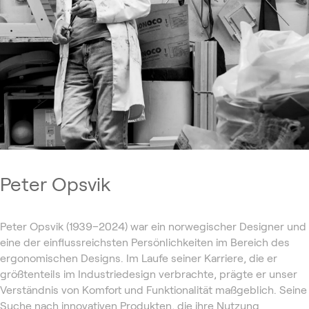
Peter Opsvik
Peter Opsvik (1939–2024) war ein norwegischer Designer und
eine der einflussreichsten Persönlichkeiten im Bereich des
ergonomischen Designs. Im Laufe seiner Karriere, die er
größtenteils im Industriedesign verbrachte, prägte er unser
Verständnis von Komfort und Funktionalität maßgeblich. Seine
Suche nach innovativen Produkten, die ihre Nutzung