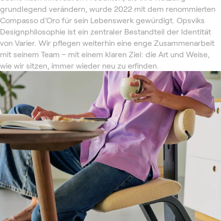
grundlegend verändern, wurde 2022 mit dem renommierten
Compasso d’Oro für sein Lebenswerk gewürdigt. Opsviks
Designphilosophie ist ein zentraler Bestandteil der Identität
von Varier. Wir pflegen weiterhin eine enge Zusammenarbeit
mit seinem Team – mit einem klaren Ziel: die Art und Weise,
wie wir sitzen, immer wieder neu zu erfinden.