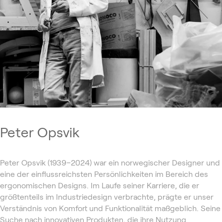
Peter Opsvik
Peter Opsvik (1939–2024) war ein norwegischer Designer und
eine der einflussreichsten Persönlichkeiten im Bereich des
ergonomischen Designs. Im Laufe seiner Karriere, die er
größtenteils im Industriedesign verbrachte, prägte er unser
Verständnis von Komfort und Funktionalität maßgeblich. Seine
Suche nach innovativen Produkten, die ihre Nutzung