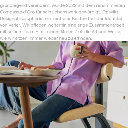
grundlegend verändern, wurde 2022 mit dem renommierten
Compasso d’Oro für sein Lebenswerk gewürdigt. Opsviks
Designphilosophie ist ein zentraler Bestandteil der Identität
von Varier. Wir pflegen weiterhin eine enge Zusammenarbeit
mit seinem Team – mit einem klaren Ziel: die Art und Weise,
wie wir sitzen, immer wieder neu zu erfinden.