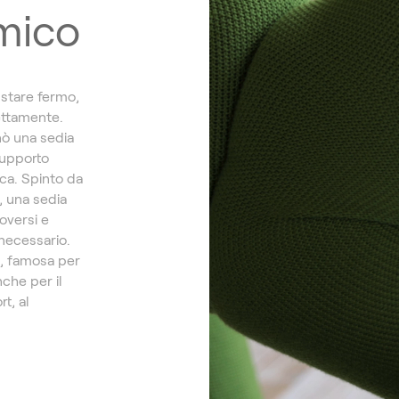
mico
stare fermo,
rettamente.
nò una sedia
supporto
ca. Spinto da
 una sedia
oversi e
necessario.
o, famosa per
che per il
t, al