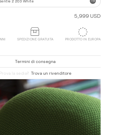
Gentle 2 203 White
5,999 USD
ANNI
SPEDIZIONE GRATUITA
PRODOTTO IN EUROPA
Termini di consegna
Knit 068 Sand
Prova la sedia?
Trova un rivenditore