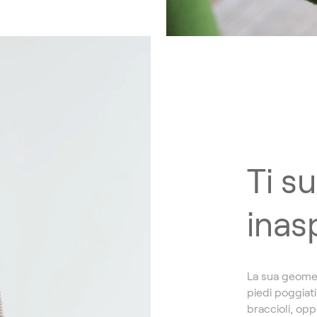
Ti s
inas
La sua geometr
piedi poggiati
braccioli, opp