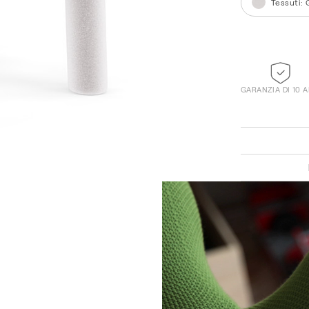
Tessuti
:
GARANZIA DI 10 
Knit 038 Olive