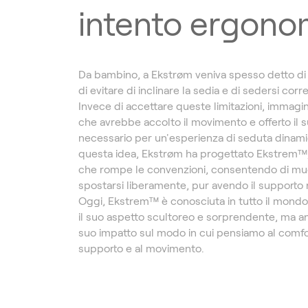
intento ergono
Da bambino, a Ekstrøm veniva spesso detto di 
di evitare di inclinare la sedia e di sedersi cor
Invece di accettare queste limitazioni, immagi
che avrebbe accolto il movimento e offerto il 
necessario per un'esperienza di seduta dinami
questa idea, Ekstrøm ha progettato Ekstrem™,
che rompe le convenzioni, consentendo di mu
spostarsi liberamente, pur avendo il supporto 
Oggi, Ekstrem™ è conosciuta in tutto il mond
il suo aspetto scultoreo e sorprendente, ma an
suo impatto sul modo in cui pensiamo al comfor
supporto e al movimento.