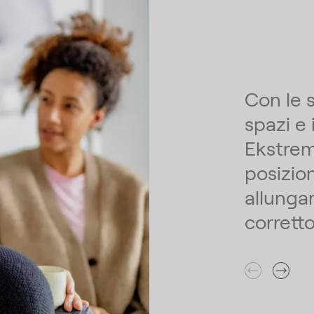
Con le s
spazi e 
Ekstrem
posizio
allungar
corrett