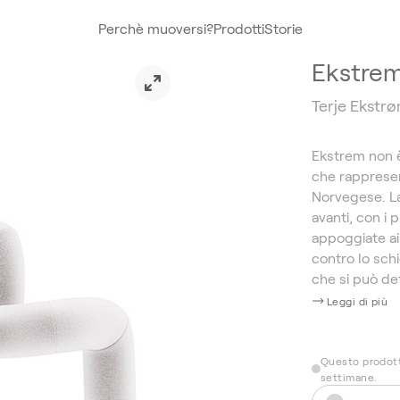
Perchè muoversi?
Prodotti
Storie
Ekstre
Terje Ekstr
Ekstrem non è
che rapprese
Norvegese. La
avanti, con i 
appoggiate ai 
contro lo sch
che si può def
Leggi di più
Questo prodott
settimane.