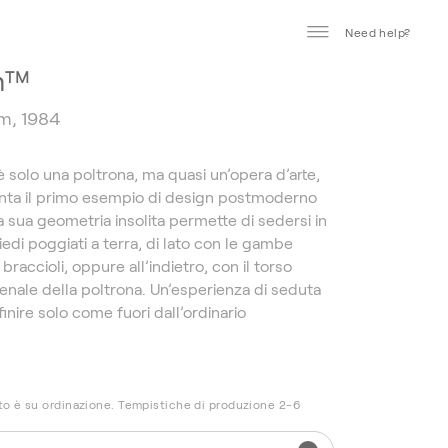
Need help?
m™
øm, 1984
 solo una poltrona, ma quasi un’opera d’arte,
nta il primo esempio di design postmoderno
 sua geometria insolita permette di sedersi in
piedi poggiati a terra, di lato con le gambe
braccioli, oppure all’indietro, con il torso
ienale della poltrona. Un’esperienza di seduta
inire solo come fuori dall’ordinario
o è su ordinazione. Tempistiche di produzione 2-6