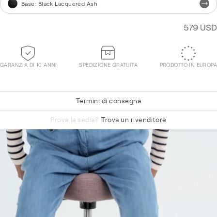
Base
:
Black Lacquered Ash
579 USD
GARANZIA DI 10 ANNI
SPEDIZIONE GRATUITA
PRODOTTO IN EUROPA
Termini di consegna
Hallingdal 65 750
Prova la sedia?
Trova un rivenditore