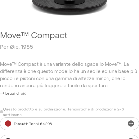
Move™ Compact
Per Øie, 1985
Move™ Compact è una variante dello sgabello Move™. La
differenza è che questo modello ha un sedile ed una base più
piccoli e pistoni con una gamma di altezze minori, che lo
rendono ancora più leggero e facile da spostare.
Leggi di più
Questo prodotto è su ordinazione. Tempistiche di produzione 2-6
settimane.
Tessuti
:
Tonal 64208