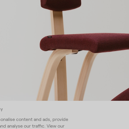
un'azienda di arredo con sede a Oslo, in
 Produciamo arredi fuori dall'ordinario
ciando forma e funzione ti invitano a
 anche mentre sei seduto.
cy
 nostra Newsletter
onalise content and ads, provide
and analyse our traffic. View our
ess
*