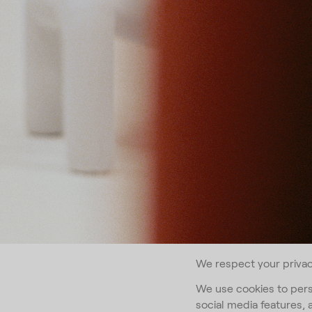
Varier è 
Norvegia.
che bilan
muoverti
We respect your priva
Iscriviti alla
We use cookies to pers
social media features, 
Email Addr