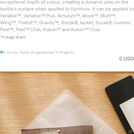
exceptional depth of colour, creating a dynamic play on the
textile’s surface when applied to furniture. It can be applied to
Variable™, Variable™ Plus, Actulum™, Move™, Multi™,
Wing™, Thatsit™, Gravity™, Social® Jacket, Social® cushion,
Peel™, Peel™ Club, Kokon™ and Kokon™ Club.
Leggi di più
In stock. Tempi di spedizione 5-14 giorni.
5 USD