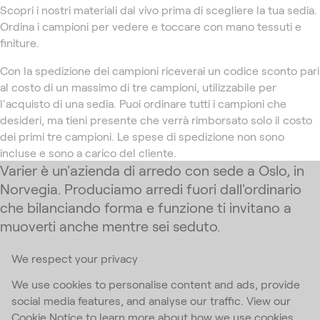
Scopri i nostri materiali dal vivo prima di scegliere la tua sedia.
Ordina i campioni per vedere e toccare con mano tessuti e
finiture.
Con la spedizione dei campioni riceverai un codice sconto pari
al costo di un massimo di tre campioni, utilizzabile per
l'acquisto di una sedia. Puoi ordinare tutti i campioni che
desideri, ma tieni presente che verrà rimborsato solo il costo
dei primi tre campioni. Le spese di spedizione non sono
incluse e sono a carico del cliente.
Varier è un'azienda di arredo con sede a Oslo, in
Norvegia. Produciamo arredi fuori dall'ordinario
che bilanciando forma e funzione ti invitano a
muoverti anche mentre sei seduto.
We respect your privacy
Iscriviti alla nostra Newsletter
We use cookies to personalise content and ads, provide
social media features, and analyse our traffic. View our
Email Address
*
Cookie Notice to learn more about how we use cookies