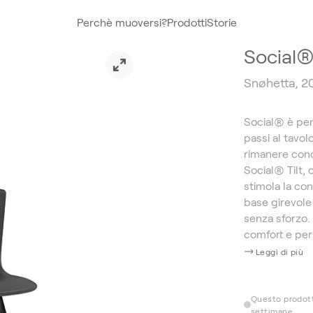
Perchè muoversi?
Prodotti
Storie
Social®
Snøhetta, 2
Social® è pen
passi al tavolo
rimanere conce
Social® Tilt,
stimola la con
base girevol
senza sforzo.
comfort e pers
Leggi di più
Questo prodott
settimane.