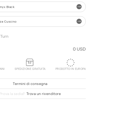
nyx Black
za Cuscino
Turn
0 USD
ANNI
SPEDIZIONE GRATUITA
PRODOTTO IN EUROPA
Termini di consegna
Red
Prova la sedia?
Trova un rivenditore