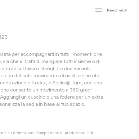
Need help?
️
023
sata per accompagnarti in tutti i momenti che
, sia che si tratti di mangiare tutti insieme o di
ntrati sul lavoro. Scegli tra due varianti:
 con un delicato movimento di oscillazione che
centrazione e il relax, o Social® Turn, con una
e che consente un movimento a 360 gradi
 Aggiungi un cuscino o una fodera per un extra
onalizza la sedia in base al tuo spazio.
o è su ordinazione. Tempistiche di produzione 2-6