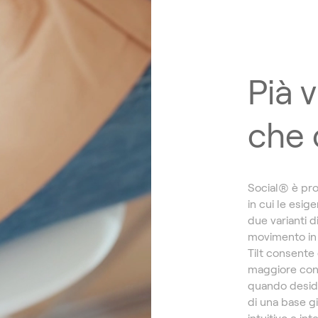
Pià v
che 
Social® è pro
in cui le esig
due varianti d
movimento in 
Tilt consente 
maggiore conc
quando desider
di una base g
intuitivo e int