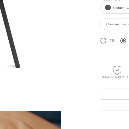
Colore
:
O
Cuscino
:
Sen
Tilt
GARANZIA DI 10 
Winter White