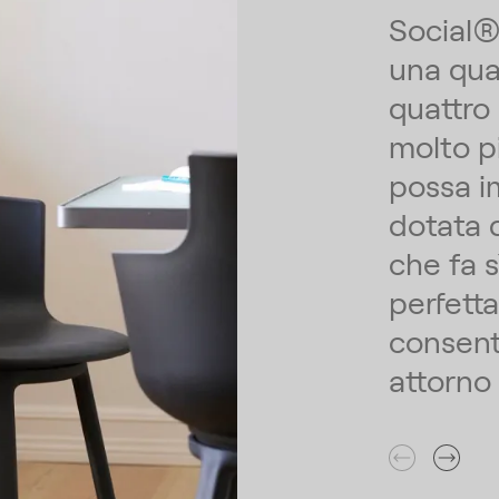
Social®
una qual
quattro
molto pi
possa i
dotata 
che fa s
perfett
consent
attorno 