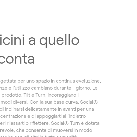
icini a quello
conta
gettata per uno spazio in continua evoluzione,
enze e l’utilizzo cambiano durante il giorno. Le
i prodotto, Tilt e Turn, incoraggiano il
modi diversi. Con la sua base curva, Social®
di inclinarsi delicatamente in avanti per una
entrazione e di appoggiarti all'indietro
i rilassarti o riflettere. Social® Turn è dotata
irevole, che consente di muoversi in modo
eragire con gli altri in tutta comodità.