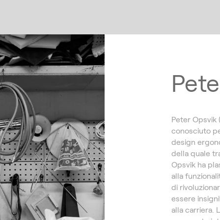
Pete
Peter Opsvik 
conosciuto per
design ergono
della quale t
Opsvik ha pla
alla funzional
di rivoluziona
essere insign
alla carriera.