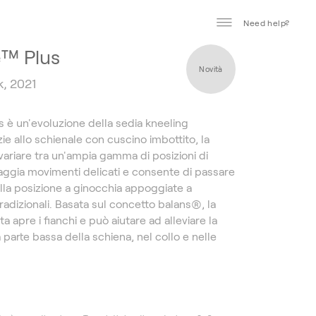
Need help?
e™ Plus
Novità
k, 2021
s è un'evoluzione della sedia kneeling
zie allo schienale con cuscino imbottito, la
 variare tra un'ampia gamma di posizioni di
aggia movimenti delicati e consente di passare
lla posizione a ginocchia appoggiate a
tradizionali. Basata sul concetto balans®, la
ta apre i fianchi e può aiutare ad alleviare la
 parte bassa della schiena, nel collo e nelle