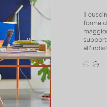
Il cusc
forma d
maggior
support
all’indie