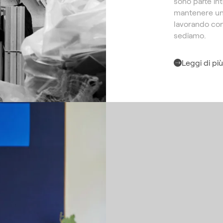
sono parte int
mantenere una
lavorando con
sediamo.
Leggi di pi