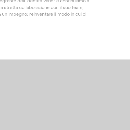
egrante dell'identità Varier e continuiamo a
 stretta collaborazione con il suo team,
 un impegno: reinventare il modo in cui ci
ù