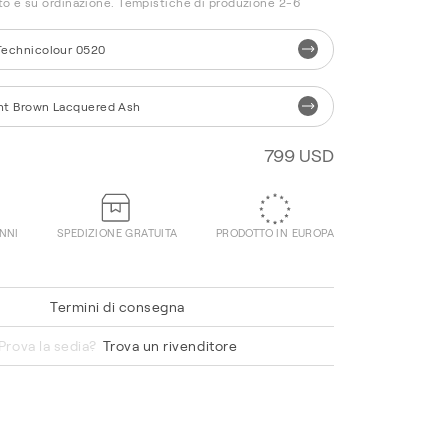
o è su ordinazione. Tempistiche di produzione 2-6
Technicolour 0520
ht Brown Lacquered Ash
799 USD
ANNI
SPEDIZIONE GRATUITA
PRODOTTO IN EUROPA
Termini di consegna
Hallingdal 65 590
Prova la sedia?
Trova un rivenditore