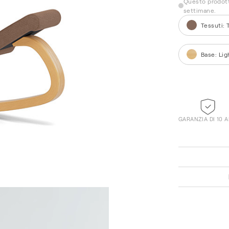
Questo prodott
settimane.
Tessuti
:
Base
:
Lig
GARANZIA DI 10 
Vidar 0932