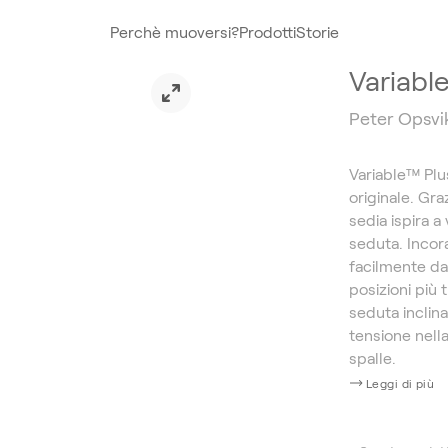
Perchè muoversi?
Prodotti
Storie
Variabl
Peter Opsvi
Variable™ Plu
originale. Gra
sedia ispira a
seduta. Incor
facilmente da
posizioni più 
seduta inclina
tensione nella
spalle.
Leggi di più