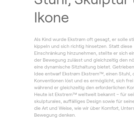
Ikone
Als Kind wurde Ekstrøm oft gesagt, er solle stil
kippeln und sich richtig hinsetzen. Statt diese
Einschränkung hinzunehmen, stellte er sich ein
der Bewegung zulässt und gleichzeitig den nöt
eine dynamische Sitzhaltung bietet. Getrieben
Idee entwarf Ekstrøm Ekstrem™, einen Stuhl, 
Konventionen löst und es ermöglicht, sich fre
während er gleichzeitig den erforderlichen Kom
Heute ist Ekstrem™ weltweit bekannt – für se
skulpturales, auffälliges Design sowie für sein
die Art und Weise, wie wir über Komfort, Unte
Bewegung denken.