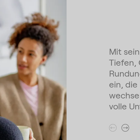
Mit sei
Tiefen,
Rundun
ein, di
wechsel
volle U