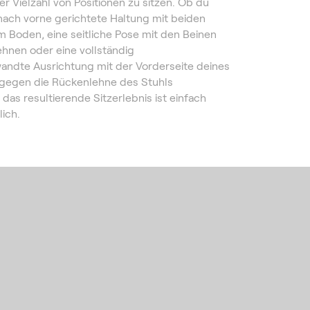
iner Vielzahl von Positionen zu sitzen. Ob du
 nach vorne gerichtete Haltung mit beiden
 Boden, eine seitliche Pose mit den Beinen
hnen oder eine vollständig
andte Ausrichtung mit der Vorderseite deines
gegen die Rückenlehne des Stuhls
 das resultierende Sitzerlebnis ist einfach
ich.