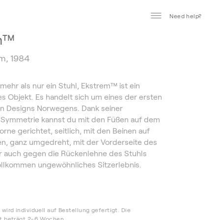
Need help?
m™
øm, 1984
mehr als nur ein Stuhl, Ekstrem™ ist ein
s Objekt. Es handelt sich um eines der ersten
 Designs Norwegens. Dank seiner
 Symmetrie kannst du mit den Füßen auf dem
rne gerichtet, seitlich, mit den Beinen auf
n, ganz umgedreht, mit der Vorderseite des
 auch gegen die Rückenlehne des Stuhls
vollkommen ungewöhnliches Sitzerlebnis.
n
wird individuell auf Bestellung gefertigt. Die
it beträgt 2-6 Wochen.