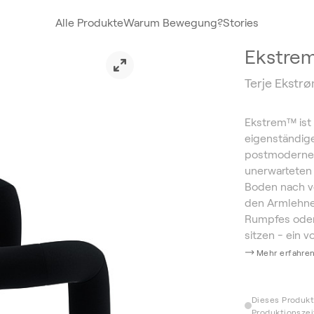
Alle Produkte
Warum Bewegung?
Stories
Ekstre
Terje Ekstr
Ekstrem™ ist 
eigenständige
postmodernen
unerwarteten
Boden nach vo
den Armlehne
Rumpfes oder
sitzen - ein 
Mehr erfahre
Dieses Produkt 
Produktionsze