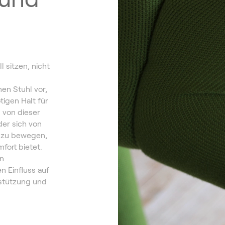
l sitzen, nicht
en Stuhl vor,
igen Halt für
 von dieser
der sich von
i zu bewegen,
fort bietet.
in
en Einfluss auf
rstützung und