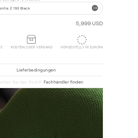
entle 2 193 Black
5,999 USD
IE
KOSTENLOSER VERSAND
HERGESTELLT IN EUROPA
Lieferbedingungen
Knit 068 Sand
chen Sie den Stuhl?
Fachhändler finden