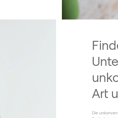
Find
Unte
unko
Art 
Die unkonvent