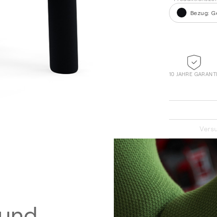
Bezug
:
G
10 JAHRE GARANT
Knit 038 Olive
Versu
 und