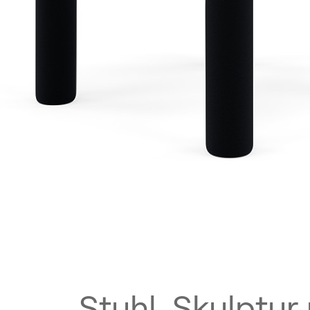
KNIT 088 Sulphur
Stuhl, Skulptur