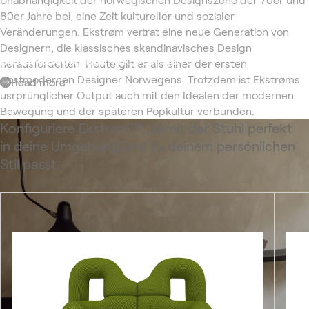
80er Jahre bei, eine Zeit kultureller und sozialer
Veränderungen. Ekstrøm vertrat eine neue Generation von
Designern, die klassisches skandinavisches Design
Fredrik Bull
Sunniva Hartgen
At home with Patrick Stangbye
herausforderten. Heute gilt er als einer der ersten
postmodernen Designer Norwegens. Trotzdem ist Ekstrøms
Read more
Read more
Read more
usrprünglicher Output auch mit den Idealen der modernen
Bewegung und der späteren Popkultur verbunden.
Konfiguriere Ekstrem™, damit der Stuhl perfekt
in deine Umgebung und zu deinem persönlichen
Stil passt.