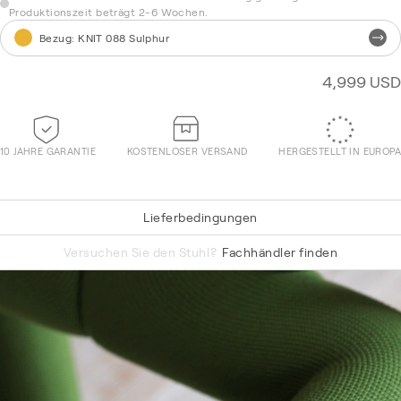
Produktionszeit beträgt 2-6 Wochen.
Bezug
:
KNIT 088 Sulphur
4,999 USD
10 JAHRE GARANTIE
KOSTENLOSER VERSAND
HERGESTELLT IN EUROPA
Lieferbedingungen
Knit 038 Olive
Versuchen Sie den Stuhl?
Fachhändler finden