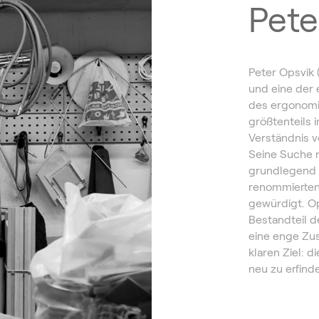
Pete
Peter Opsvik
und eine der 
des ergonomis
größtenteils 
Verständnis v
Seine Suche n
grundlegend 
renommierten
gewürdigt. Op
Bestandteil de
eine enge Zu
klaren Ziel: d
neu zu erfind