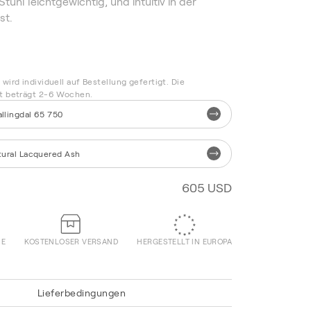
tuhl leichtgewichtig, und intuitiv in der
st.
n
wird individuell auf Bestellung gefertigt. Die
it beträgt 2-6 Wochen.
allingdal 65 750
tural Lacquered Ash
605 USD
IE
KOSTENLOSER VERSAND
HERGESTELLT IN EUROPA
Lieferbedingungen
Re-Wool 868