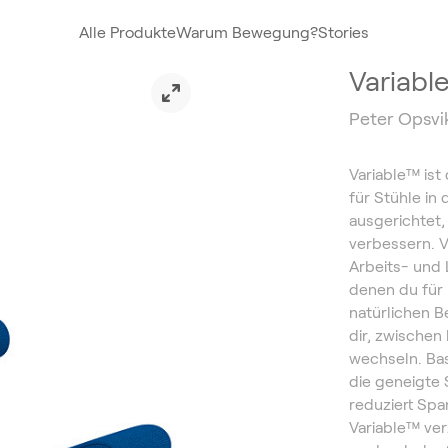
Alle Produkte
Warum Bewegung?
Stories
Variabl
Peter Opsvi
Variable™ ist
für Stühle in 
ausgerichtet,
verbessern. V
Arbeits- und 
denen du für 
natürlichen 
dir, zwischen
wechseln. Ba
die geneigte 
reduziert Sp
Variable™ ver