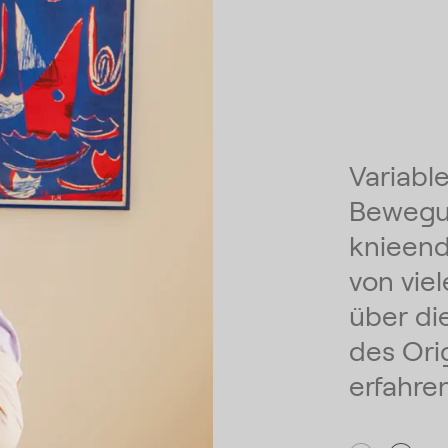
Variabl
Bewegun
knieend
von vie
über di
des Ori
erfahren