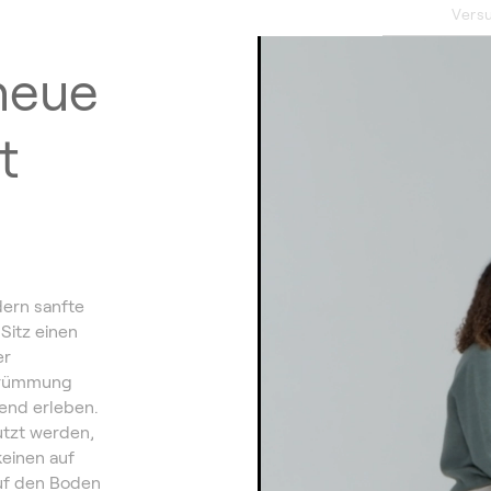
Versu
neue
t
ern sanfte
itz einen
er
 Krümmung
hend erleben.
utzt werden,
keinen auf
auf den Boden