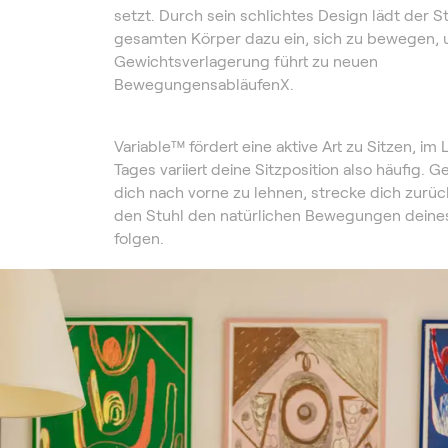
setzt. Durch sein schlichtes Design lädt der S
gesamten Körper dazu ein, sich zu bewegen, 
Gewichtsverlagerung führt zu neuen
BewegungensabläufenX.
Variable™ fördert eine aktive Art zu Sitzen, im
Tages variiert deine Sitzposition also häufig. G
dich nach vorne zu lehnen, strecke dich zurüc
den Stuhl den natürlichen Bewegungen deine
folgen.