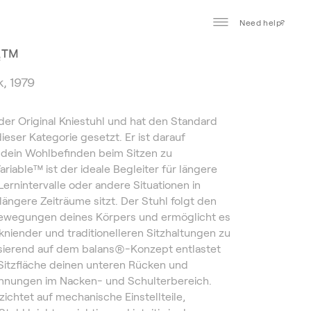
Need help?
e™
k, 1979
 der Original Kniestuhl und hat den Standard
dieser Kategorie gesetzt. Er ist darauf
 dein Wohlbefinden beim Sitzen zu
ariable™ ist der ideale Begleiter für längere
Lernintervalle oder andere Situationen in
längere Zeiträume sitzt. Der Stuhl folgt den
Bewegungen deines Körpers und ermöglicht es
 kniender und traditionelleren Sitzhaltungen zu
sierend auf dem balans®-Konzept entlastet
Sitzfläche deinen unteren Rücken und
annungen im Nacken- und Schulterbereich.
zichtet auf mechanische Einstellteile,