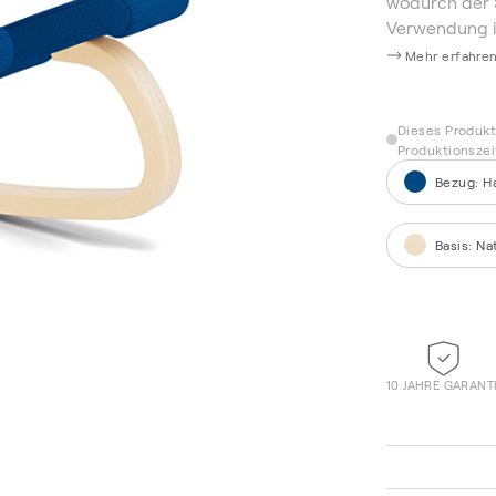
wodurch der S
Verwendung i
Mehr erfahre
Dieses Produkt 
Produktionsze
Bezug
:
H
Basis
:
Na
10 JAHRE GARANT
Re-Wool 868