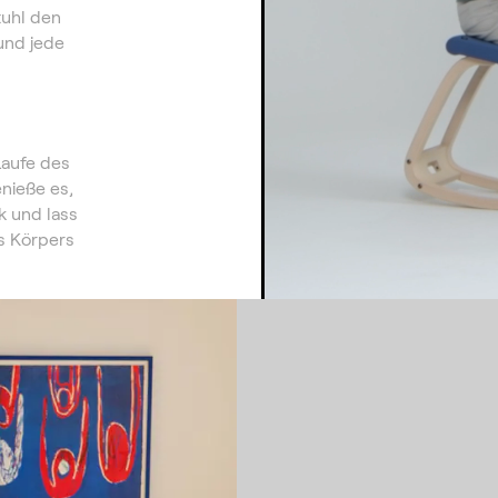
tuhl den
und jede
 Laufe des
enieße es,
k und lass
s Körpers