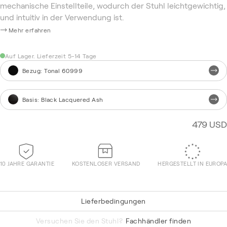
mechanische Einstellteile, wodurch der Stuhl leichtgewichtig,
und intuitiv in der Verwendung ist.
Mehr erfahren
Auf Lager. Lieferzeit 5-14 Tage
Bezug
:
Tonal 60999
Basis
:
Black Lacquered Ash
479 USD
10 JAHRE GARANTIE
KOSTENLOSER VERSAND
HERGESTELLT IN EUROPA
Lieferbedingungen
Re-Wool 868
Versuchen Sie den Stuhl?
Fachhändler finden