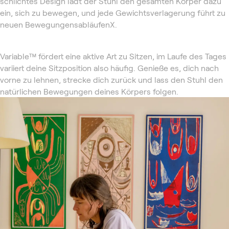
schlichtes Design lädt der Stuhl den gesamten Körper dazu
ein, sich zu bewegen, und jede Gewichtsverlagerung führt zu
neuen BewegungensabläufenX.
Variable™ fördert eine aktive Art zu Sitzen, im Laufe des Tages
variiert deine Sitzposition also häufig. Genieße es, dich nach
vorne zu lehnen, strecke dich zurück und lass den Stuhl den
natürlichen Bewegungen deines Körpers folgen.