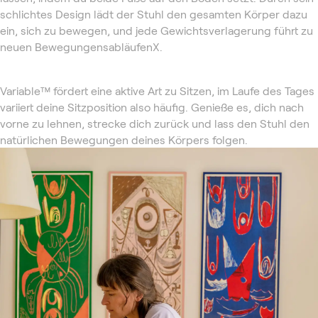
schlichtes Design lädt der Stuhl den gesamten Körper dazu
ein, sich zu bewegen, und jede Gewichtsverlagerung führt zu
neuen BewegungensabläufenX.
Variable™ fördert eine aktive Art zu Sitzen, im Laufe des Tages
variiert deine Sitzposition also häufig. Genieße es, dich nach
vorne zu lehnen, strecke dich zurück und lass den Stuhl den
natürlichen Bewegungen deines Körpers folgen.